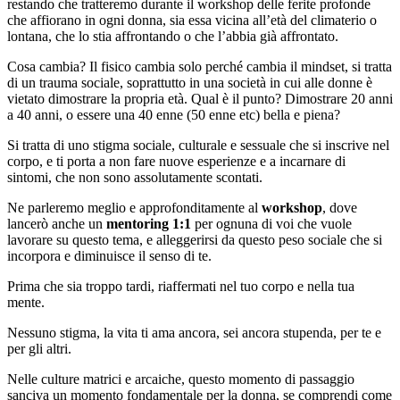
restando che tratteremo durante il workshop delle ferite profonde
che affiorano in ogni donna, sia essa vicina all’età del climaterio o
lontana, che lo stia affrontando o che l’abbia già affrontato.
Cosa cambia? Il fisico cambia solo perché cambia il mindset, si tratta
di un trauma sociale, soprattutto in una società in cui alle donne è
vietato dimostrare la propria età. Qual è il punto? Dimostrare 20 anni
a 40 anni, o essere una 40 enne (50 enne etc) bella e piena?
Si tratta di uno stigma sociale, culturale e sessuale che si inscrive nel
corpo, e ti porta a non fare nuove esperienze e a incarnare di
sintomi, che non sono assolutamente scontati.
Ne parleremo meglio e approfonditamente al
workshop
, dove
lancerò anche un
mentoring 1:1
per ognuna di voi che vuole
lavorare su questo tema, e alleggerirsi da questo peso sociale che si
incorpora e diminuisce il senso di te.
Prima che sia troppo tardi, riaffermati nel tuo corpo e nella tua
mente.
Nessuno stigma, la vita ti ama ancora, sei ancora stupenda, per te e
per gli altri.
Nelle culture matrici e arcaiche, questo momento di passaggio
sanciva un momento fondamentale per la donna, se comprendi come