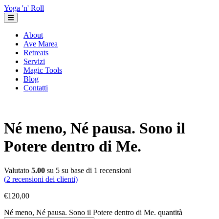
Yoga 'n' Roll
About
Ave Marea
Retreats
Servizi
Magic Tools
Blog
Contatti
Né meno, Né pausa. Sono il
Potere dentro di Me.
Valutato
5.00
su 5 su base di
1
recensioni
(
2
recensioni dei clienti)
€
120,00
Né meno, Né pausa. Sono il Potere dentro di Me. quantità