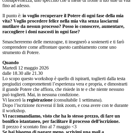
consapevolezza, uno specchio che ti mette di fronte il tuo stile di vita
fino ad adesso.
Il punto è:
io voglio recuperare il Potere di ogni fase della mia
vita? Voglio procedere felice nella mia vita senza lasciarmi
mutilare da nessun processo? Posso io conoscere, aumentare,
raccogliere i doni nascosti in ogni fase?
Smaschereremo delle menzogne, ti insegnerò a sostenerti e ti farò
comprendere come affrontare questo cambiamento come uno
strumento di Potere.
Quando
Martedì 12 maggio 2026
dalle 18.30 alle 21.30
Lo scopo questo workshop è quello di ispirarti, toglierti dalla testa
pregiudizi compromettenti l’esperienza vera e propria, e dimostrarti
il grande Potere che affiora, che risiede in te e che niente nessuno
può toglierti. Mai, in nessuna condizione.
Vi lascerò la
registrazione
(consultabile 1 settimana).
Dopo l’iscrizione riceverai il link zoom, e cosa avere con te durante
il workshop.
Vi raccomandiamo, visto che ha lo stesso prezzo, di fare un
bonifico istantaneo, per facilitare il processo dell’iscrizione.
Il prezzo è scontato fino al 7 maggio <3
Se hai bisogno di pagare meno, scrivimi una mail a