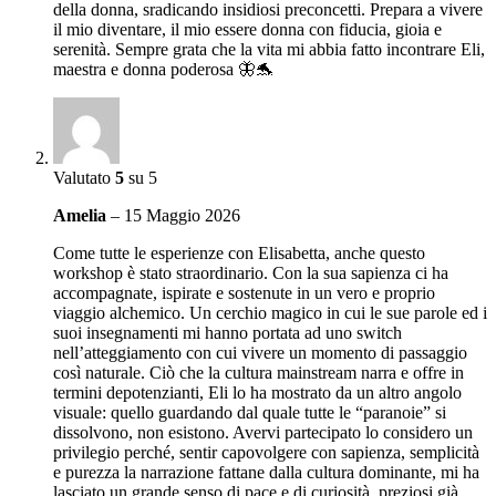
della donna, sradicando insidiosi preconcetti. Prepara a vivere
il mio diventare, il mio essere donna con fiducia, gioia e
serenità. Sempre grata che la vita mi abbia fatto incontrare Eli,
maestra e donna poderosa 🦋🐬
Valutato
5
su 5
Amelia
–
15 Maggio 2026
Come tutte le esperienze con Elisabetta, anche questo
workshop è stato straordinario. Con la sua sapienza ci ha
accompagnate, ispirate e sostenute in un vero e proprio
viaggio alchemico. Un cerchio magico in cui le sue parole ed i
suoi insegnamenti mi hanno portata ad uno switch
nell’atteggiamento con cui vivere un momento di passaggio
così naturale. Ciò che la cultura mainstream narra e offre in
termini depotenzianti, Eli lo ha mostrato da un altro angolo
visuale: quello guardando dal quale tutte le “paranoie” si
dissolvono, non esistono. Avervi partecipato lo considero un
privilegio perché, sentir capovolgere con sapienza, semplicità
e purezza la narrazione fattane dalla cultura dominante, mi ha
lasciato un grande senso di pace e di curiosità, preziosi già