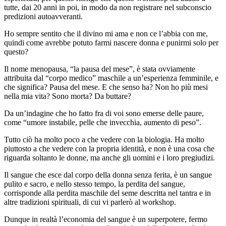
tutte, dai 20 anni in poi, in modo da non registrare nel subconscio
predizioni autoavveranti.
Ho sempre sentito che il divino mi ama e non ce l’abbia con me,
quindi come avrebbe potuto farmi nascere donna e punirmi solo per
questo?
Il nome menopausa, “la pausa del mese”, è stata ovviamente
attribuita dal “corpo medico” maschile a un’esperienza femminile, e
che significa? Pausa del mese. E che senso ha? Non ho più mesi
nella mia vita? Sono morta? Da buttare?
Da un’indagine che ho fatto fra di voi sono emerse delle paure,
come “umore instabile, pelle che invecchia, aumento di peso”.
Tutto ciò ha molto poco a che vedere con la biologia. Ha molto
piuttosto a che vedere con la propria identità, e non è una cosa che
riguarda soltanto le donne, ma anche gli uomini e i loro pregiudizi.
Il sangue che esce dal corpo della donna senza ferita, è un sangue
pulito e sacro, e nello stesso tempo, la perdita del sangue,
corrisponde alla perdita maschile del seme descritta nel tantra e in
altre tradizioni spirituali, di cui vi parlerò al workshop.
Dunque in realtà l’economia del sangue è un superpotere, fermo