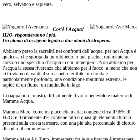
vero, selvatico e sapiente.
Cos’è l’Acqua?
H2O, risponderanno i più.
Un atomo di ossigeno legato a due atomi di idrogeno.
Abbiamo perso la sacralità nei confronti dell’acqua, per noi Acqua è
qualcosa che sgorga da un rubinetto, o una piscina, raramente un
corso o uno specchio d’acqua in cui immergerci. Non abbiamo per
l’acqua la stessa riverenza che abbiamo per il fuoco, a meno che non
ci troviamo davanti al suo aspetto terribile: un fondale
particolarmente profondo, una condizione marittima estrema, le
rapide di un fiume, un mulinello in lago.
Lì riappaiono i mostri, difficilmente il volto benevolo e materno di
Mamma Acqua.
Mamma Mare, come mi piace chiamarla, contiene circa il 96% di
H2O, e il rimanente 4% contiene tutti o quasi gli elementi chimici
presenti sulla crosta terrestre, con una più alta percentuale di cloruro
di sodio, il comune sale.
Mamma Mare è il Tutto. Immergersi fra le sue braccia è immergersi