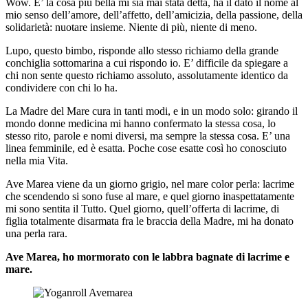
Wow. E’ la cosa più bella mi sia mai stata detta, ha il dato il nome al
mio senso dell’amore, dell’affetto, dell’amicizia, della passione, della
solidarietà: nuotare insieme. Niente di più, niente di meno.
Lupo, questo bimbo, risponde allo stesso richiamo della grande
conchiglia sottomarina a cui rispondo io. E’ difficile da spiegare a
chi non sente questo richiamo assoluto, assolutamente identico da
condividere con chi lo ha.
La Madre del Mare cura in tanti modi, e in un modo solo: girando il
mondo donne medicina mi hanno confermato la stessa cosa, lo
stesso rito, parole e nomi diversi, ma sempre la stessa cosa. E’ una
linea femminile, ed è esatta. Poche cose esatte così ho conosciuto
nella mia Vita.
Ave Marea viene da un giorno grigio, nel mare color perla: lacrime
che scendendo si sono fuse al mare, e quel giorno inaspettatamente
mi sono sentita il Tutto. Quel giorno, quell’offerta di lacrime, di
figlia totalmente disarmata fra le braccia della Madre, mi ha donato
una perla rara.
Ave Marea, ho mormorato con le labbra bagnate di lacrime e
mare.