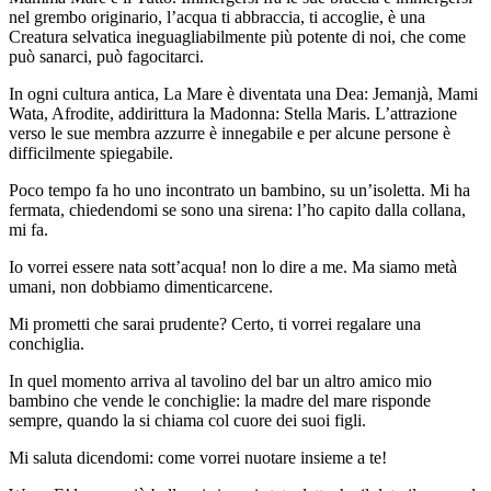
nel grembo originario, l’acqua ti abbraccia, ti accoglie, è una
Creatura selvatica ineguagliabilmente più potente di noi, che come
può sanarci, può fagocitarci.
In ogni cultura antica, La Mare è diventata una Dea: Jemanjà, Mami
Wata, Afrodite, addirittura la Madonna: Stella Maris. L’attrazione
verso le sue membra azzurre è innegabile e per alcune persone è
difficilmente spiegabile.
Poco tempo fa ho uno incontrato un bambino, su un’isoletta. Mi ha
fermata, chiedendomi se sono una sirena: l’ho capito dalla collana,
mi fa.
Io vorrei essere nata sott’acqua! non lo dire a me. Ma siamo metà
umani, non dobbiamo dimenticarcene.
Mi prometti che sarai prudente? Certo, ti vorrei regalare una
conchiglia.
In quel momento arriva al tavolino del bar un altro amico mio
bambino che vende le conchiglie: la madre del mare risponde
sempre, quando la si chiama col cuore dei suoi figli.
Mi saluta dicendomi: come vorrei nuotare insieme a te!